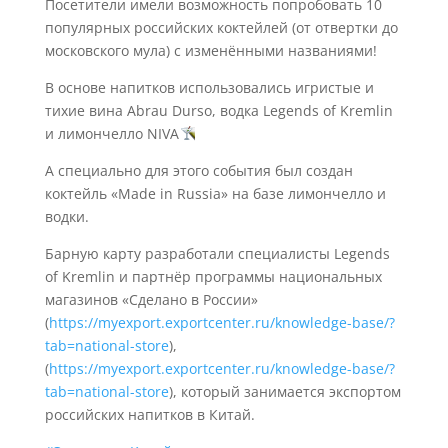
Посетители имели возможность попробовать 10
популярных российских коктейлей (от отвертки до
московского мула) с изменёнными названиями!
В основе напитков использовались игристые и
тихие вина Abrau Durso, водка Legends of Kremlin
и лимончелло NIVA
А специально для этого события был создан
коктейль «Made in Russia» на базе лимончелло и
водки.
Барную карту разработали специалисты Legends
of Kremlin и партнёр программы национальных
магазинов «Сделано в России»
(
https://myexport.exportcenter.ru/knowledge-base/?
tab=national-store
),
(
https://myexport.exportcenter.ru/knowledge-base/?
tab=national-store
), который занимается экспортом
российских напитков в Китай.