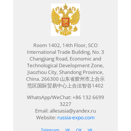
Room 1402, 14th Floor, SCO
International Trade Building, No. 3
Changjiang Road, Economic and
Technological Development Zone,
Jiaozhou City, Shandong Province,
China. 266300 山东省胶州市上合示
范区国际贸易中心上合法智谷1402
WhatsApp/WeChat: +86 132 6699
3227
Email: allesasia@yandex.ru
Website:
russia-expo.com
Telegram
VK
OK
VK