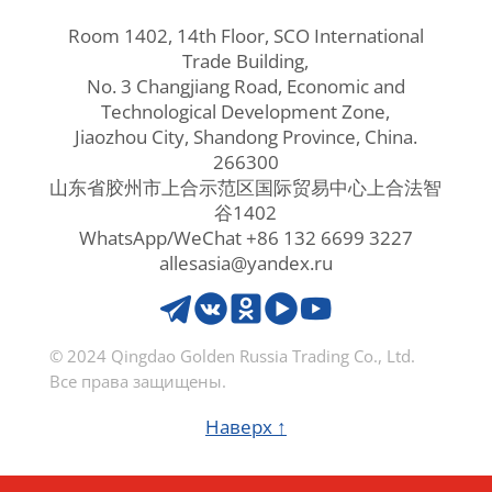
Room 1402, 14th Floor, SCO International
Trade Building,
No. 3 Changjiang Road, Economic and
Technological Development Zone,
Jiaozhou City, Shandong Province, China.
266300
山东省胶州市上合示范区国际贸易中心上合法智
谷1402
WhatsApp/WeChat +86 132 6699 3227
allesasia@yandex.ru
© 2024 Qingdao Golden Russia Trading Co., Ltd.
Все права защищены.
Наверх ↑