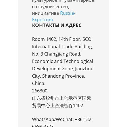
культурное и гуманитарное
сотрудничество,
инициатива
Russia-
Expo.com
КОНТАКТЫ И АДРЕС
Room 1402, 14th Floor, SCO
International Trade Building,
No. 3 Changjiang Road,
Economic and Technological
Development Zone, Jiaozhou
City, Shandong Province,
China.
266300
山东省胶州市上合示范区国际
贸易中心上合法智谷1402
WhatsApp/WeChat: +86 132
6699 3227