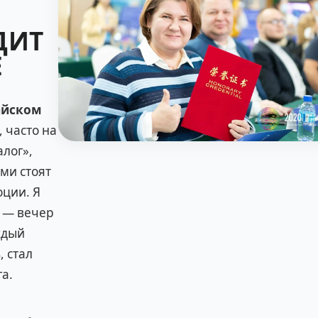
ДИТ
Е
айском
, часто на
алог»,
ими стоят
оции. Я
ч — вечер
ждый
, стал
а.