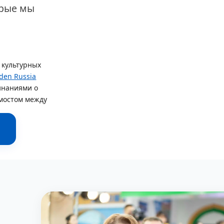
орые мы
 культурных
den Russia
инаниями о
 мостом между