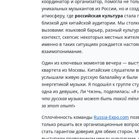
координатор и организатор, помогла не тол
уникальных музыкантов из России, но и соз
атмосферу, где
российская культура
стала 
близкой для китайской аудитории. Мы столк
вызовами: языковой барьер, разный культу
контекст, скепсис некоторых местных жител
именно в таких ситуациях рождается насто
взаимопонимание.
Один из ключевых моментов вечера — выс
квартета из Москвы. Китайские слушатели 
услышали живую русскую балалайку и был
энергетикой музыки. Я подошёл к группе сту
одна из девушек, Ли Чжэнь, поделилась:
«Я 
что русская музыка может быть такой тёпл
за этот опыт!»
Сплочённость команды
Russia-Expo.com
поз
только решить все организационные вопрос
стать гарантом доверия для обеих сторон. 
выступили проводником между культурами, 