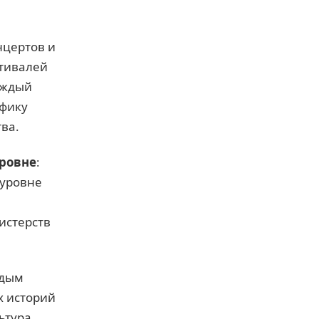
онцертов и
стивалей
аждый
ифику
тва.
уровне
:
 уровне
истерств
ждым
х историй
ьтура