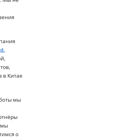
вения
мпания
td.
й,
тов,
 в Китае
аботы мы
ртнёры
 мы
тимся о