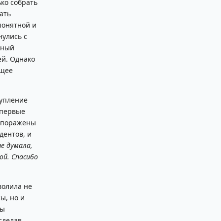
ько собрать
дать
понятной и
нулись с
рный
ей. Однако
ящее
тупление
впервые
и поражены
дентов, и
не думала,
ой. Спасибо
волила не
ы, но и
Мы
сделав