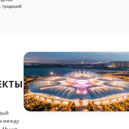
, традиций
ЕКТЫ
ждый
га между
. Мы не