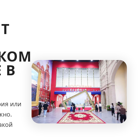
Т
КОМ
 В
рия или
жно.
такой