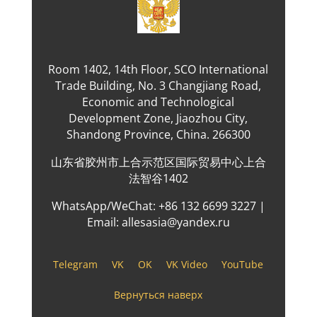
Room 1402, 14th Floor, SCO International
Trade Building, No. 3 Changjiang Road,
Economic and Technological
Development Zone, Jiaozhou City,
Shandong Province, China. 266300
山东省胶州市上合示范区国际贸易中心上合
法智谷1402
WhatsApp/WeChat: +86 132 6699 3227 |
Email: allesasia@yandex.ru
Telegram
VK
OK
VK Video
YouTube
Вернуться наверх