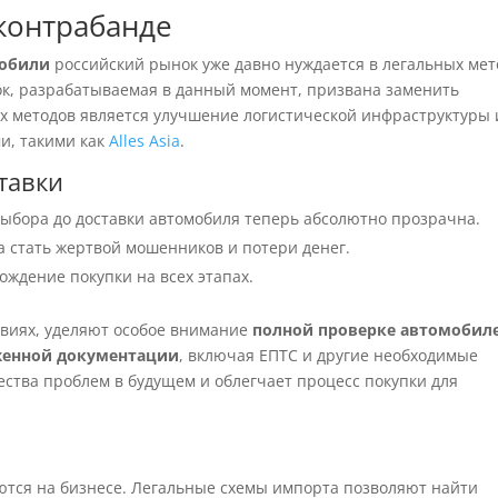
контрабанде
мобили
российский рынок уже давно нуждается в легальных мет
ок, разрабатываемая в данный момент, призвана заменить
их методов является улучшение логистической инфраструктуры 
и, такими как
Alles Asia
.
тавки
выбора до доставки автомобиля теперь абсолютно прозрачна.
 стать жертвой мошенников и потери денег.
ждение покупки на всех этапах.
виях, уделяют особое внимание
полной проверке автомобил
енной документации
, включая ЕПТС и другие необходимые
ства проблем в будущем и облегчает процесс покупки для
ются на бизнесе. Легальные схемы импорта позволяют найти