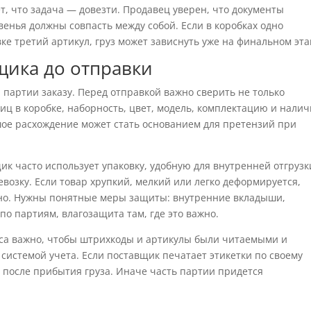
т, что задача — довезти. Продавец уверен, что документы
венья должны совпасть между собой. Если в коробках одно
вке третий артикул, груз может зависнуть уже на финальном эта
щика до отправки
партии заказу. Перед отправкой важно сверить не только
иц в коробке, наборность, цвет, модель, комплектацию и нали
ое расхождение может стать основанием для претензий при
ик часто использует упаковку, удобную для внутренней отгрузк
озку. Если товар хрупкий, мелкий или легко деформируется,
но. Нужны понятные меры защиты: внутренние вкладыши,
по партиям, влагозащита там, где это важно.
са важно, чтобы штрихкоды и артикулы были читаемыми и
 системой учета. Если поставщик печатает этикетки по своему
е после прибытия груза. Иначе часть партии придется