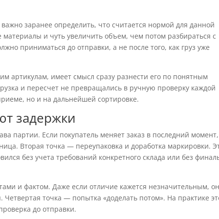
 важно заранее определить, что считается нормой для данной
 материалы и чуть увеличить объем, чем потом разбираться с
лжно приниматься до отправки, а не после того, как груз уже
ким артикулам, имеет смысл сразу разнести его по понятным
грузка и пересчет не превращались в ручную проверку каждой
приеме, но и на дальнейшей сортировке.
ют задержки
ава партии. Если покупатель меняет заказ в последний момент,
аница. Вторая точка — переупаковка и доработка маркировки. Э
овился без учета требований конкретного склада или без финал
тами и фактом. Даже если отличие кажется незначительным, о
. Четвертая точка — попытка «доделать потом». На практике эт
проверка до отправки.