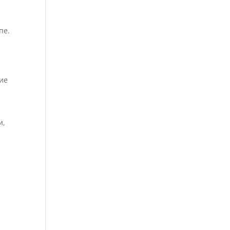
пе.
чие
и,