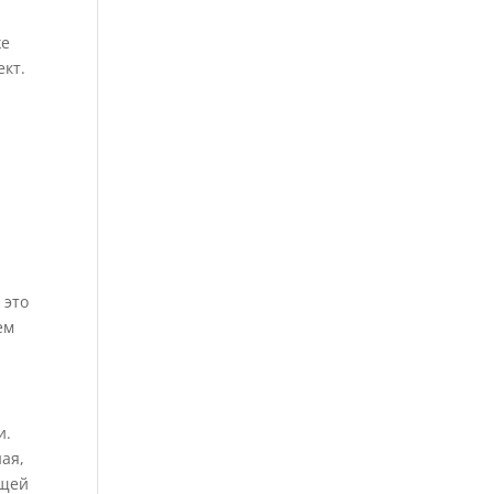
же
ект.
 это
ем
и.
ая,
ящей