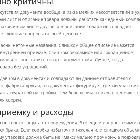
нно критичны
сутствия документа вообще, а из-за мелких несоответствий в у
ый лист и описание товара должны работать как единый компл
упаковочном листе другое, а в описании товара не совпадает
ает лишние вопросы по всей цепочке.
пасны неточные названия. Слишком общее описание кажется
и внутренней приемке. Слишком рекламное или сокращенное
рмально сопоставить товар с документами. Лучше, когда
товара без украшений.
одавцом в документах и совпадают ли данные отправителя с
, фабрика другая, а в документах фигурирует третий участник,
ует аккуратной настройки. Чем больше участников в цепочке, т
ля сверки.
 приемку и расходы
 не только защита от повреждения. Это еще и вопрос стоимост
иск брака. Если коробка избыточно тяжелая или слишком объемн
ому упаковка должна быть не «максимально прочной», а подход