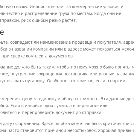
абочую связку. Инвойс отвечает за коммерческие условия и
оличество и распределение груза по местам. Когда они не
тправкой, риск ошибки резко растет.
се
рьте, совпадают ли наименование продавца и покупателя, адре
бка в названии компании или в адресе может показаться мело
 при сверке комплекта документов.
вание должно быть таким, чтобы по нему можно было понять, 
ание, внутренние сокращения поставщика или разные названи
огут вызвать путаницу. Особенно это заметно, если в партии
змерения, цену за единицу и общую стоимость. Эти данные до
ой. Если в инвойсе одна сумма, а в переписке или
новиться и перепроверить документ до отправки.
и дату оформления. Здесь ошибка может не быть критической с
и она часто становится причиной несостыковок. Хорошая привы