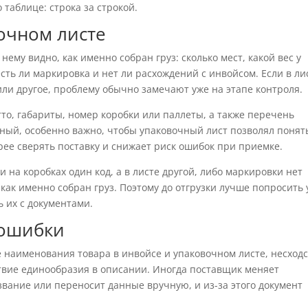
 таблице: строка за строкой.
очном листе
нему видно, как именно собран груз: сколько мест, какой вес у
сть ли маркировка и нет ли расхождений с инвойсом. Если в ли
или другое, проблему обычно замечают уже на этапе контроля.
тто, габариты, номер коробки или паллеты, а также перечень
нный, особенно важно, чтобы упаковочный лист позволял понят
трее сверять поставку и снижает риск ошибок при приемке.
на коробках один код, а в листе другой, либо маркировки нет
как именно собран груз. Поэтому до отгрузки лучше попросить 
ь их с документами.
 ошибки
наименования товара в инвойсе и упаковочном листе, несходс
ствие единообразия в описании. Иногда поставщик меняет
вание или переносит данные вручную, и из-за этого документ