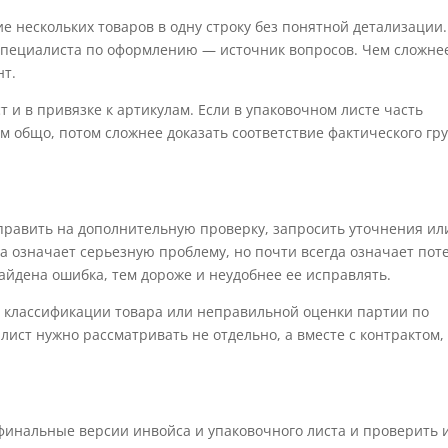
 нескольких товаров в одну строку без понятной детализации.
и специалиста по оформлению — источник вопросов. Чем сложне
нт.
 и в привязке к артикулам. Если в упаковочном листе часть
ом общо, потом сложнее доказать соответствие фактического гр
тправить на дополнительную проверку, запросить уточнения ил
да означает серьезную проблему, но почти всегда означает по
йдена ошибка, тем дороже и неудобнее ее исправлять.
 классификации товара или неправильной оценки партии по
лист нужно рассматривать не отдельно, а вместе с контрактом,
.
финальные версии инвойса и упаковочного листа и проверить и