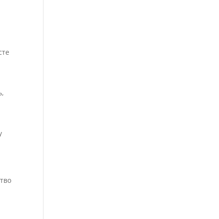
сте
ь,
у
тво