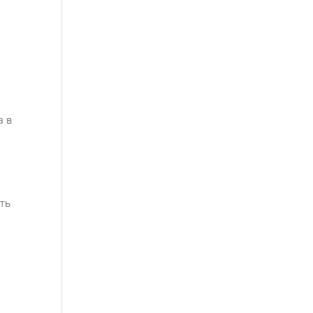
а в
ать