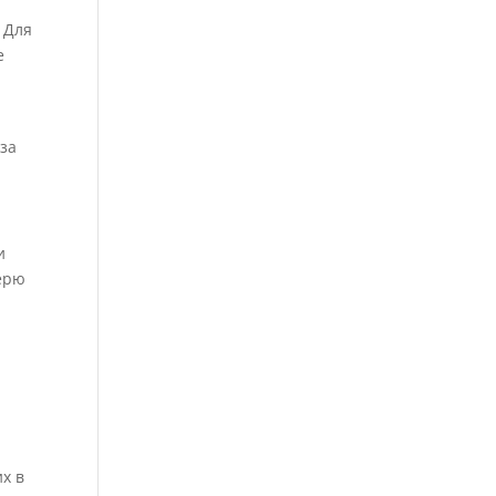
 Для
е
уза
и
терю
х в