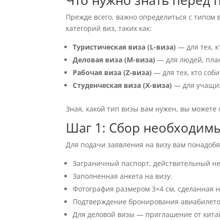
Что нужно знать перед 
Прежде всего, важно определиться с типом 
категорий виз, таких как:
Туристическая виза (L-виза)
— для тех, к
Деловая виза (M-виза)
— для людей, пла
Рабочая виза (Z-виза)
— для тех, кто соби
Студенческая виза (X-виза)
— для учащих
Зная, какой тип визы вам нужен, вы можете
Шаг 1: Сбор необходим
Для подачи заявления на визу вам понадоб
Заграничный паспорт, действительный не
Заполненная анкета на визу.
Фотография размером 3×4 см, сделанная н
Подтверждение бронирования авиабилето
Для деловой визы — приглашение от кита